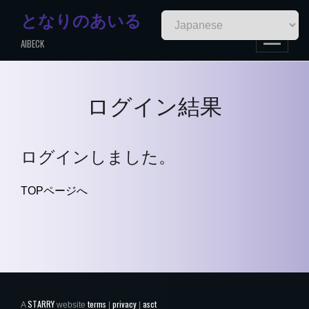
Skip
となりのあいる
to
AIBECK
content
ログイン結果
ログインしました。
TOPページへ
STARRY
terms
privacy
asct
A
website
|
|