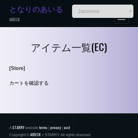
Skip
となりのあいる
to
AIBECK
content
アイテム一覧(EC)
[Store]
カートを確認する
STARRY
terms
privacy
asct
A
website
|
|
AIBECK
Copyright ©
+ STARRY. All rights reserved.