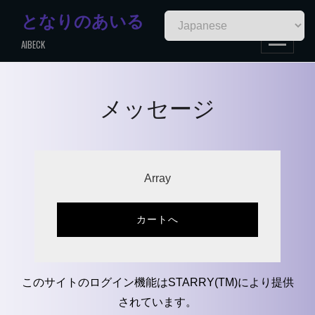
Skip
となりのあいる
to
AIBECK
content
メッセージ
Array
カートへ
このサイトのログイン機能はSTARRY(TM)により提供
されています。