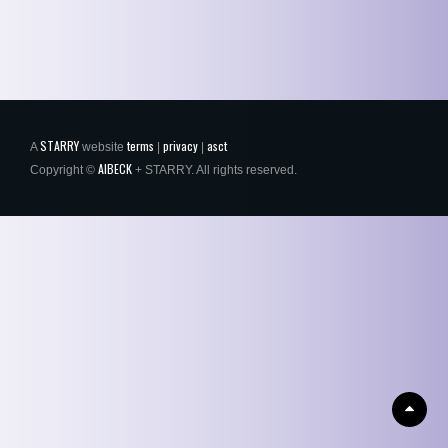
STARRY
terms
privacy
asct
A
website
|
|
AIBECK
Copyright ©
+ STARRY. All rights reserved.
Scrol
Up